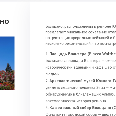
но
Больцано, расположенный в регионе Ю
предлагает уникальное сочетание итал
потрясающих природных пейзажей и бо
несколько рекомендаций, что посмотре
Площадь Вальтера (Piazza Walther
Больцано с площади Вальтера — ожив
историческими зданиями и кафе. Это 
людьми.
Археологический музей Южного Т
увидеть ледяного человека Этци — му
обнаруженную в близлежащих Альпах. 
археологическая история региона.
Кафедральный собор Больцано (С
Осмотрите городской собор — шедевр 