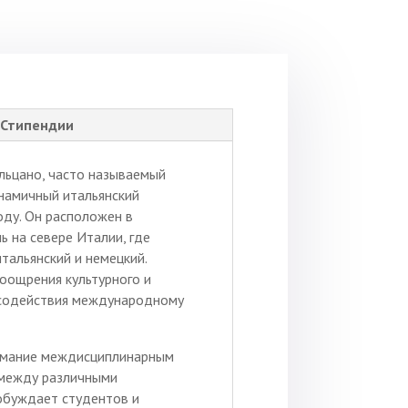
Стипендии
льцано, часто называемый
инамичный итальянский
оду. Он расположен в
 на севере Италии, где
тальянский и немецкий.
поощрения культурного и
 содействия международному
имание междисциплинарным
 между различными
обуждает студентов и