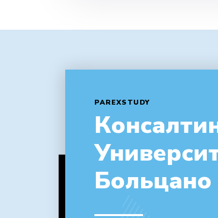
PAREXSTUDY
Консалтин
Универси
Больцано