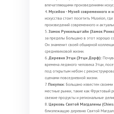
впечатляющими произведениями искусс
Мусейон - Музей современного и н
искусства стоит посетить Museion, гд
произведений современного и актуальн
Замок Рункельштайн (Замок Ронко
за пределы Больцано в этот хорошо с
Он знаменит своей обширной коллекц
средневековой жизни.
Деревня Этци (Этци Дорф):
Почув
времена ледяного человека Этци, посе
под открытым небом с реконструиров
сценами повседневной жизни.
Покупки:
Больцано известен своими 
местные рынки, такие как Фруктовый 
свежие продукты и региональные дели
Церковь Святой Магдалены (Chiesa
близлежащую деревню Святой Магдале