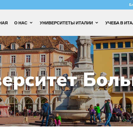
Б
НАЯ
О НАС
УНИВЕРСИТЕТЫ ИТАЛИИ
УЧЕБА В ИТ
ерситет Бол