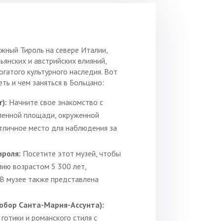
жный Тироль на севере Италии,
ьянских и австрийских влияний,
гатого культурного наследия. Вот
ть и чем заняться в Больцано:
):
Начните свое знакомство с
ленной площади, окруженной
отличное место для наблюдения за
ироля:
Посетите этот музей, чтобы
мию возрастом 5 300 лет,
В музее также представлена
обор Санта-Мария-Ассунта):
готики и романского стиля с