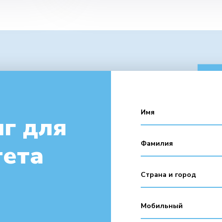
г для
тета