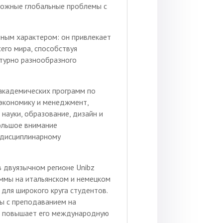
ложные глобальные проблемы с
ным характером: он привлекает
его мира, способствуя
турно разнообразного
 академических программ по
экономику и менеджмент,
науки, образование, дизайн и
большое внимание
ждисциплинарному
 двуязычном регионе Unibz
ммы на итальянском и немецком
 для широкого круга студентов.
ы с преподаванием на
ше повышает его международную