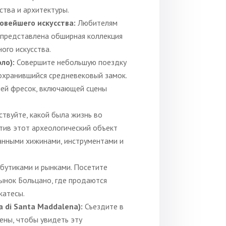
тва и архитектуры.
овейшего искусства:
Любителям
е представлена обширная коллекция
ого искусства.
ло):
Совершите небольшую поездку
охранившийся средневековый замок.
ией фресок, включающей сцены
ствуйте, какой была жизнь во
тив этот археологический объект
анными хижинами, инструментами и
бутиками и рынками. Посетите
рынок Больцано, где продаются
катесы.
 di Santa Maddalena):
Съездите в
ны, чтобы увидеть эту