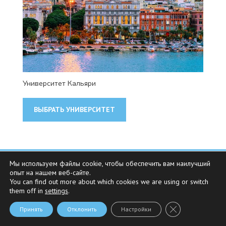
Университет Кальяри
ВЫБРАТЬ УНИВЕРСИТЕТ
©2023 Parexservice By Parex Srl Sede legale: Via Aosta
Мы используем файлы cookie, чтобы обеспечить вам наилучший
опыт на нашем веб-сайте.
4A - 20155 Milano - P.Iva 08345550969 - REA MI-2019401
You can find out more about which cookies we are using or switch
|
Политика конфиденциальности
-
Политика
them off in
settings
.
использования файлов cookie
Закрыть баннер 
Принять
Отклонить
Настройки