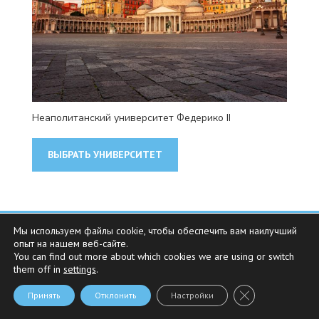
Неаполитанский университет Федерико II
ВЫБРАТЬ УНИВЕРСИТЕТ
©2023 Parexservice By Parex Srl Sede legale: Via Aosta
Мы используем файлы cookie, чтобы обеспечить вам наилучший
опыт на нашем веб-сайте.
4A - 20155 Milano - P.Iva 08345550969 - REA MI-2019401
You can find out more about which cookies we are using or switch
|
Политика конфиденциальности
-
Политика
them off in
settings
.
использования файлов cookie
Закрыть баннер 
Принять
Отклонить
Настройки