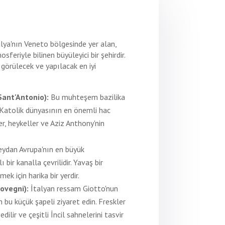
lya'nın Veneto bölgesinde yer alan,
sferiyle bilinen büyüleyici bir şehirdir.
 görülecek ve yapılacak en iyi
Sant'Antonio):
Bu muhteşem bazilika
Katolik dünyasının en önemli hac
ler, heykeller ve Aziz Anthony'nin
meydan Avrupa'nın en büyük
 bir kanalla çevrilidir. Yavaş bir
ek için harika bir yerdir.
ovegni):
İtalyan ressam Giotto'nun
n bu küçük şapeli ziyaret edin. Freskler
ilir ve çeşitli İncil sahnelerini tasvir