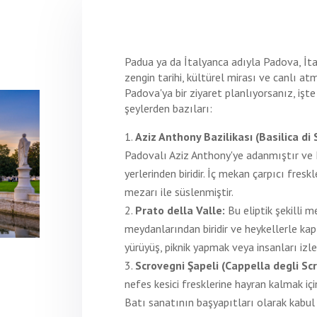
Padua ya da İtalyanca adıyla Padova, İta
zengin tarihi, kültürel mirası ve canlı atmo
Padova'ya bir ziyaret planlıyorsanız, işte
şeylerden bazıları:
Aziz Anthony Bazilikası (Basilica di 
Padovalı Aziz Anthony'ye adanmıştır ve 
yerlerinden biridir. İç mekan çarpıcı fresk
mezarı ile süslenmiştir.
Prato della Valle:
Bu eliptik şekilli 
meydanlarından biridir ve heykellerle kaplı
yürüyüş, piknik yapmak veya insanları izlem
Scrovegni Şapeli (Cappella degli Scr
nefes kesici fresklerine hayran kalmak içi
Batı sanatının başyapıtları olarak kabul ed