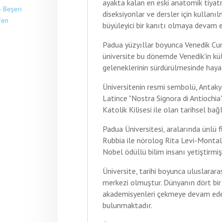
ayakta kalan en eski anatomik tiyatr
- Beşeri
diseksiyonlar ve dersler için kullanıl
 Fen
büyüleyici bir kanıtı olmaya devam 
Padua yüzyıllar boyunca Venedik Cum
üniversite bu dönemde Venedik'in kü
geleneklerinin sürdürülmesinde hayat
Üniversitenin resmi sembolü, Antak
Latince "Nostra Signora di Antiochia"
Katolik Kilisesi ile olan tarihsel ba
Padua Üniversitesi, aralarında ünlü f
Rubbia ile nörolog Rita Levi-Montal
Nobel ödüllü bilim insanı yetiştirmişt
Üniversite, tarihi boyunca uluslarara
merkezi olmuştur. Dünyanın dört bir
akademisyenleri çekmeye devam eder
bulunmaktadır.