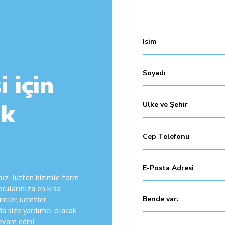
i için
ık
anız, lütfen bizimle form
Sorularınıza en kısa
mler, ücretler,
da size yardımcı olacak
Devam edin!