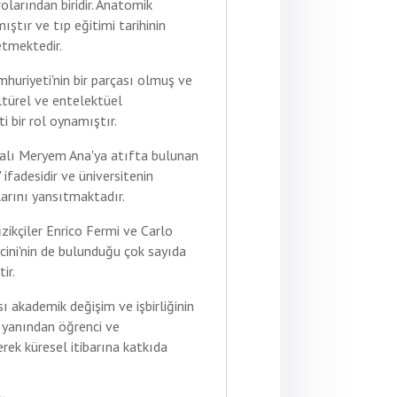
olarından biridir. Anatomik
mıştır ve tıp eğitimi tarihinin
etmektedir.
huriyeti'nin bir parçası olmuş ve
ltürel ve entelektüel
i bir rol oynamıştır.
yalı Meryem Ana'ya atıfta bulunan
 ifadesidir ve üniversitenin
ğlarını yansıtmaktadır.
izikçiler Enrico Fermi ve Carlo
cini'nin de bulunduğu çok sayıda
ir.
sı akademik değişim ve işbirliğinin
 yanından öğrenci ve
ek küresel itibarına katkıda