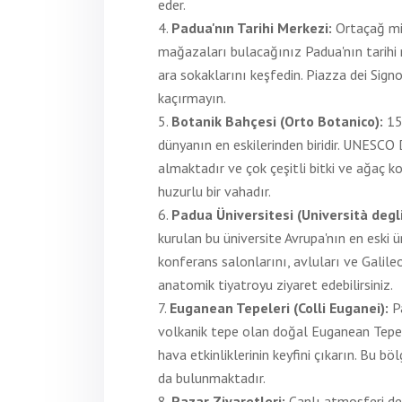
eder.
Padua'nın Tarihi Merkezi:
Ortaçağ mim
mağazaları bulacağınız Padua'nın tarihi 
ara sokaklarını keşfedin. Piazza dei Sign
kaçırmayın.
Botanik Bahçesi (Orto Botanico):
15
dünyanın en eskilerinden biridir. UNESCO 
almaktadır ve çok çeşitli bitki ve ağaç ko
huzurlu bir vahadır.
Padua Üniversitesi (Università degl
kurulan bu üniversite Avrupa'nın en eski üni
konferans salonlarını, avluları ve Galile
anatomik tiyatroyu ziyaret edebilirsiniz.
Euganean Tepeleri (Colli Euganei):
P
volkanik tepe olan doğal Euganean Tepeler
hava etkinliklerinin keyfini çıkarın. Bu 
da bulunmaktadır.
Pazar Ziyaretleri:
Canlı atmosferi d