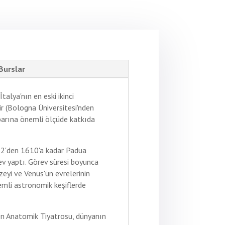
Burslar
talya'nın en eski ikinci
ir (Bologna Üniversitesi'nden
itibarına önemli ölçüde katkıda
592'den 1610'a kadar Padua
ev yaptı. Görev süresi boyunca
zeyi ve Venüs'ün evrelerinin
mli astronomik keşiflerde
len Anatomik Tiyatrosu, dünyanın