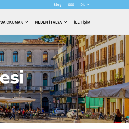
Blog
SSS
Dil
A'DA OKUMAK
NEDEN İTALYA
İLETİŞİM
esi