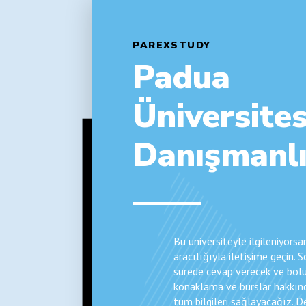
PAREXSTUDY
Padua
Üniversites
Danışmanl
Bu üniversiteyle ilgileniyors
aracılığıyla iletişime geçin. 
sürede cevap verecek ve bölü
konaklama ve burslar hakkın
tüm bilgileri sağlayacağız. 