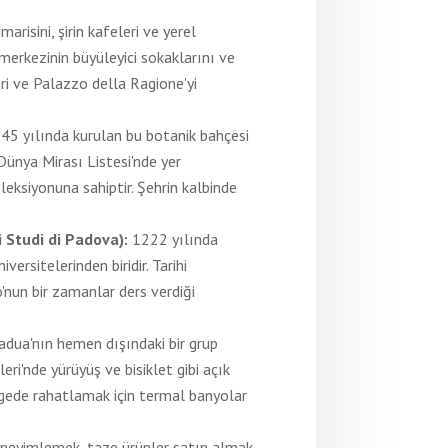
arisini, şirin kafeleri ve yerel
merkezinin büyüleyici sokaklarını ve
ori ve Palazzo della Ragione'yi
45 yılında kurulan bu botanik bahçesi
Dünya Mirası Listesi'nde yer
leksiyonuna sahiptir. Şehrin kalbinde
i Studi di Padova):
1222 yılında
versitelerinden biridir. Tarihi
o'nun bir zamanlar ders verdiği
adua'nın hemen dışındaki bir grup
i'nde yürüyüş ve bisiklet gibi açık
bölgede rahatlamak için termal banyolar
eneyimlemek, taze ürünler satın almak