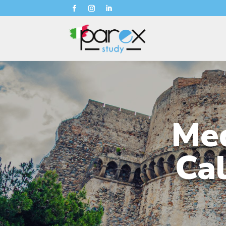
Med
Cal