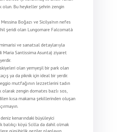
k olun. Bu heykeller şehrin zengin
:
Messina Boğazı ve Sicilya'nın nefes
sahil şeridi olan Lungomare Falcomatà
 mimarisi ve sanatsal detaylarıyla
di Maria Santissima Asunta) ziyaret
yerdir.
kiyeleri olan yemyeşil bir park olan
çış ya da piknik için ideal bir yerdir.
eggio mutfağının lezzetlerini tadın
pik olarak zengin domates bazlı sos,
edilen kısa makarna şekillerinden oluşan
açırmayın.
deniz kenarındaki büyüleyici
sk balıkçı köyü Scilla da dahil olmak
lere günübirlik geziler planlayın.