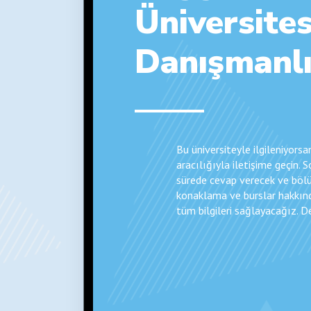
Üniversites
Danışmanlı
Bu üniversiteyle ilgileniyors
aracılığıyla iletişime geçin. 
sürede cevap verecek ve bölü
konaklama ve burslar hakkın
tüm bilgileri sağlayacağız. 