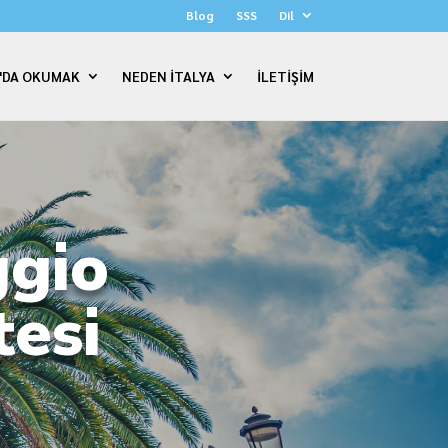
Blog
SSS
Dil
A'DA OKUMAK
NEDEN İTALYA
İLETİŞİM
ggio
tesi