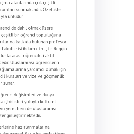
lışma alanlarında çok çeşitli
gramları sunmaktadır. Özellikle
yla ünlüdür.
ğrenci de dahil olmak üzere
çeşitli bir öğrenci topluluğuna
arılarına katkıda bulunan profesör
 fakülte istihdam etmiştir. Reggio
luslararası öğrencileri aktif
dir. Uluslararası öğrencilerin
ağlamalarına yardımcı olmak için
dil kursları ve vize ve göçmenlik
r sunar.
 öğrenci değişimleri ve dünya
a işbirlikleri yoluyla kültürel
hem yerel hem de uluslararası
zenginleştirmektedir.
yerlerine hazırlanmalarına
er danışmanlığı ve işe yerleştirme