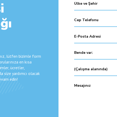
i
ğı
anız, lütfen bizimle form
Sorularınıza en kısa
mler, ücretler,
da size yardımcı olacak
Devam edin!