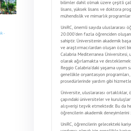
bilimler dahil olmak üzere çeşitli ça
lisans, yüksek lisans ve doktora pro
mühendislik ve mimarlık programları
UniRC, önemli sayıda uluslararası ö
k -
20.000'den fazla öğrenciden oluşan 
sahiptir. Üniversitenin akademik baş
ve araştırmacılardan oluşan özel bir
Calabria Mediterranea Üniversitesi, u
olarak ağırlamakta ve desteklemekte
Reggio Calabria'daki yaşama uyum s
genellikle oryantasyon programları, 
prosedürlerinde yardım gibi hizmetle
Üniversite, uluslararası ortaklıklar,
çapındaki üniversiteler ve kuruluşlarl
alışverişi teşvik etmektedir. Bu da 
öğrencilerin akademik deneyimlerini 
UniRC, öğrencilerin gelecekteki kari
yardımcı olmak için genellikle kariy