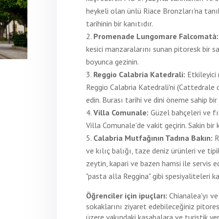
heykeli olan ünlü Riace Bronzları'na tanı
tarihinin bir kanıtıdır.
Promenade Lungomare Falcomatà
kesici manzaralarını sunan pitoresk bir 
boyunca gezinin.
Reggio Calabria Katedrali:
Etkileyici
Reggio Calabria Katedrali'ni (Cattedrale 
edin. Burası tarihi ve dini öneme sahip bir 
Villa Comunale:
Güzel bahçeleri ve fıs
Villa Comunale'de vakit geçirin. Sakin bir ka
Calabria Mutfağının Tadına Bakın:
R
ve kılıç balığı, taze deniz ürünleri ve ti
zeytin, kapari ve bazen hamsi ile servis 
"pasta alla Reggina" gibi spesiyaliteleri k
Öğrenciler için ipuçları:
Chianalea'yı ve 
sokaklarını ziyaret edebileceğiniz pitore
üzere yakındaki kasabalara ve turistik yer