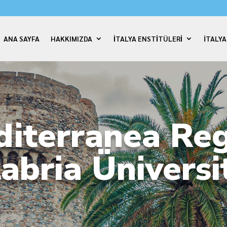
ANA SAYFA
HAKKIMIZDA
İTALYA ENSTİTÜLERİ
İTALY
iterranea Re
abria Üniversi