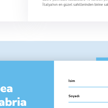
İtalya'nın en güzel sahillerinden birine s
nea
abria