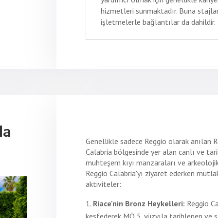
hizmetleri sunmaktadır. Buna stajlar
işletmelerle bağlantılar da dahildir.
da
Genellikle sadece Reggio olarak anılan Re
Calabria bölgesinde yer alan canlı ve tarih
muhteşem kıyı manzaraları ve arkeolojik h
Reggio Calabria'yı ziyaret ederken mutla
aktiviteler:
Riace'nin Bronz Heykelleri:
Reggio Cal
keşfederek MÖ 5. yüzyıla tarihlenen ve s