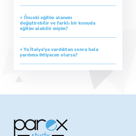
+ Önceki eğitim alanımı
değiştirebilir ve farklı bir konuda
eğitim alabilir miyim?
+ Ya İtalya'ya vardıktan sonra hala
yardıma ihtiyacım olursa?