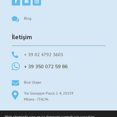

Blog
İletişim

+ 39 02 4792 3603

+ 39 350 072 59 86

Bize Ulaşın

Via Giuseppe Piazzi 2-4, 20159
Milano - İTALYA-
Web sitemizde size en iyi deneyimi sunmak için çerezleri