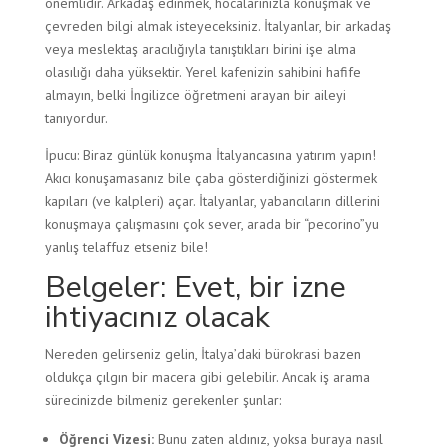
önemlidir. Arkadaş edinmek, hocalarınızla konuşmak ve
çevreden bilgi almak isteyeceksiniz. İtalyanlar, bir arkadaş
veya meslektaş aracılığıyla tanıştıkları birini işe alma
olasılığı daha yüksektir. Yerel kafenizin sahibini hafife
almayın, belki İngilizce öğretmeni arayan bir aileyi
tanıyordur.
İpucu: Biraz günlük konuşma İtalyancasına yatırım yapın!
Akıcı konuşamasanız bile çaba gösterdiğinizi göstermek
kapıları (ve kalpleri) açar. İtalyanlar, yabancıların dillerini
konuşmaya çalışmasını çok sever, arada bir “pecorino”yu
yanlış telaffuz etseniz bile!
Belgeler: Evet, bir izne
ihtiyacınız olacak
Nereden gelirseniz gelin, İtalya’daki bürokrasi bazen
oldukça çılgın bir macera gibi gelebilir. Ancak iş arama
sürecinizde bilmeniz gerekenler şunlar:
Öğrenci Vizesi:
Bunu zaten aldınız, yoksa buraya nasıl