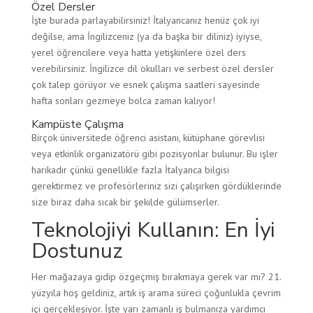
Özel Dersler
İşte burada parlayabilirsiniz! İtalyancanız henüz çok iyi
değilse, ama İngilizceniz (ya da başka bir diliniz) iyiyse,
yerel öğrencilere veya hatta yetişkinlere özel ders
verebilirsiniz. İngilizce dil okulları ve serbest özel dersler
çok talep görüyor ve esnek çalışma saatleri sayesinde
hafta sonları gezmeye bolca zaman kalıyor!
Kampüste Çalışma
Birçok üniversitede öğrenci asistanı, kütüphane görevlisi
veya etkinlik organizatörü gibi pozisyonlar bulunur. Bu işler
harikadır çünkü genellikle fazla İtalyanca bilgisi
gerektirmez ve profesörleriniz sizi çalışırken gördüklerinde
size biraz daha sıcak bir şekilde gülümserler.
Teknolojiyi Kullanın: En İyi
Dostunuz
Her mağazaya gidip özgeçmiş bırakmaya gerek var mı? 21.
yüzyıla hoş geldiniz, artık iş arama süreci çoğunlukla çevrim
içi gerçekleşiyor. İşte yarı zamanlı iş bulmanıza yardımcı