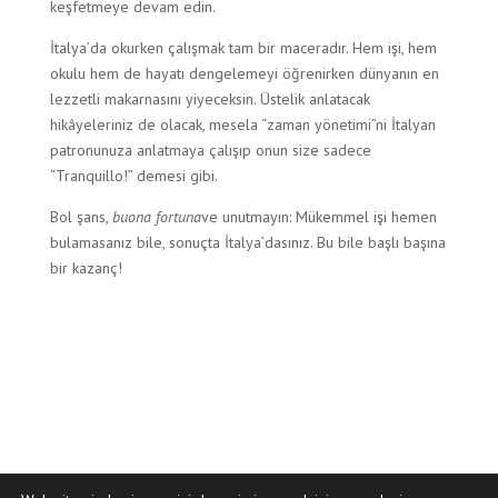
keşfetmeye devam edin.
İtalya’da okurken çalışmak tam bir maceradır. Hem işi, hem
okulu hem de hayatı dengelemeyi öğrenirken dünyanın en
lezzetli makarnasını yiyeceksin. Üstelik anlatacak
hikâyeleriniz de olacak, mesela “zaman yönetimi”ni İtalyan
patronunuza anlatmaya çalışıp onun size sadece
“Tranquillo!” demesi gibi.
Bol şans,
buona fortuna
ve unutmayın: Mükemmel işi hemen
bulamasanız bile, sonuçta İtalya’dasınız. Bu bile başlı başına
bir kazanç!