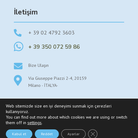
İletişim

+ 39 02 4792 3603

+ 39 350 072 59 86

Bize Ulaşın

Via Giuseppe Piazzi 2-4, 20159
Milano - İTALYA-
Web sitemizde size en iyi deneyimi sunmak için çerezleri
kullanıyoruz.
You can find out more about which cookies we are using or switch
©2025 Parexstudy By Parex Srl Sede legale: Viale Stelvio
them off in
settings
.
53- 20159 Milano – P.Iva 08345550969 – REA MI-
GDPR çerez şeridini kap
Kabul et
Reddet
Ayarlar
2019401 |
Gizlilik Politikası
–
Çerez Politikası