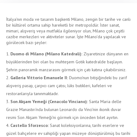
İtalya'nın moda ve tasarım başkenti Milano, zengin bir tarihe ve canlı
bir kültürel ortama sahip hareketli bir metropoldür. İster sanat,
mimari, alışveriş veya mutfakla ilgileniyor olun, Milano çok çeşitli
cazibe merkezleri ve aktiviteler sunar. İşte Milano'da yapılacak ve
görülecek bazı şeyler:
Duomo di Milano (Milano Katedrali):
Ziyaretinize dünyanın en
büyüklerinden biri olan bu muhteşem Gotik katedralde başlayın.
Şehrin panoramik manzarasını görmek için çatı katına çıkabilirsiniz.
Galleria Vittorio Emanuele II:
Duomo'nun bitişiğindeki bu zarif
alışveriş pasajı, çarpıcı cam çatısı, lüks butikleri, kafeleri ve
restoranlarıyla tanınmaktadır.
Son Akşam Yemeği (Cenacolo Vinciano):
Santa Maria delle
Grazie Manastırı'nda bulunan Leonardo da Vinci'nin ikonik duvar
resmi Son Akşam Yemeği'ni görmek için önceden bilet ayırtın.
Castello Sforzesco:
Sanat koleksiyonlarına, tarihi eserlere ve
güzel bahçelere ev sahipliği yapan müzeye dönüştürülmüş bu tarihi