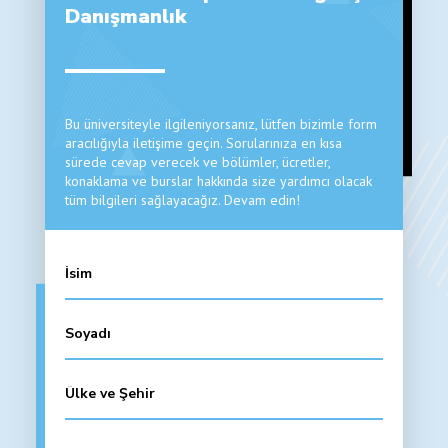
Danışmanlık
Bu üniversiteyle ilgileniyorsanız, lütfen bizimle form
aracılığıyla iletişime geçin. Sorularınıza en kısa
sürede cevap verecek ve bölümler, ücretler,
konaklama ve burslar hakkında size yardımcı olacak
tüm bilgileri sağlayacağız. Devam edin!