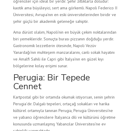
öğrenciler için ideal bir yerdir. Şehir zıtlıklarla doludur:
kaotik ama büyüleyici, sert ama görkemli. Napoli Federico II
Üniversitesi, Avrupa’nın en eski üniversitelerinden biridir ve
şehir güçlü bir akademik geleneğe sahiptir.
Ama dürüst olalım, Napoli’nin en büyük çekim noktalarından
biri yemekleridir. Sonuçta burası pizzanın doğduğu yerdir.
Gastronomik lezzetlerin ötesinde, Napoli Vezüv
Yanardağı’nın muhteşem manzaralarını, canlı sokak hayatını
ve Amalfi Sahili ile Capri gibi İtalya’nın en güzel kıyı
bölgelerine kolay erişimi sunar.
Perugia: Bir Tepede
Cennet
Kartpostal gibi bir ortamda okumak istiyorsan, senin şehrin
Perugia’dır. Dalgalı tepeleri, ortaçağ sokakları ve harika
kültürel ortamıyla tanınan Perugia, Perugia Üniversitesi’ne
ve yabancı öğrencilere İtalyanca dili ve kültürünü öğretme
konusunda uzmanlaşmış Yabancılar Üniversitesi’ne ev
sahipliği yapmaktadır.