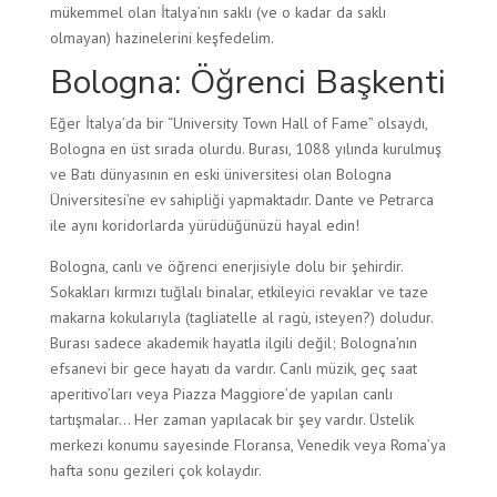
mükemmel olan İtalya’nın saklı (ve o kadar da saklı
olmayan) hazinelerini keşfedelim.
Bologna: Öğrenci Başkenti
Eğer İtalya’da bir “University Town Hall of Fame” olsaydı,
Bologna en üst sırada olurdu. Burası, 1088 yılında kurulmuş
ve Batı dünyasının en eski üniversitesi olan Bologna
Üniversitesi’ne ev sahipliği yapmaktadır. Dante ve Petrarca
ile aynı koridorlarda yürüdüğünüzü hayal edin!
Bologna, canlı ve öğrenci enerjisiyle dolu bir şehirdir.
Sokakları kırmızı tuğlalı binalar, etkileyici revaklar ve taze
makarna kokularıyla (tagliatelle al ragù, isteyen?) doludur.
Burası sadece akademik hayatla ilgili değil; Bologna’nın
efsanevi bir gece hayatı da vardır. Canlı müzik, geç saat
aperitivo’ları veya Piazza Maggiore’de yapılan canlı
tartışmalar… Her zaman yapılacak bir şey vardır. Üstelik
merkezi konumu sayesinde Floransa, Venedik veya Roma’ya
hafta sonu gezileri çok kolaydır.